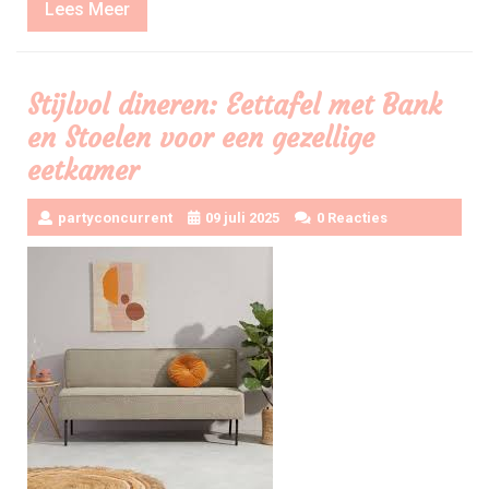
Lees
Lees Meer
Meer
Stijlvol dineren: Eettafel met Bank
en Stoelen voor een gezellige
eetkamer
partyconcurrent
09 juli 2025
0 Reacties