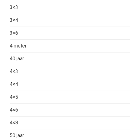
3×3
3×4
3×6
4 meter
40 jaar
4×3
4×4
4×5
4×6
4×8
50 jaar