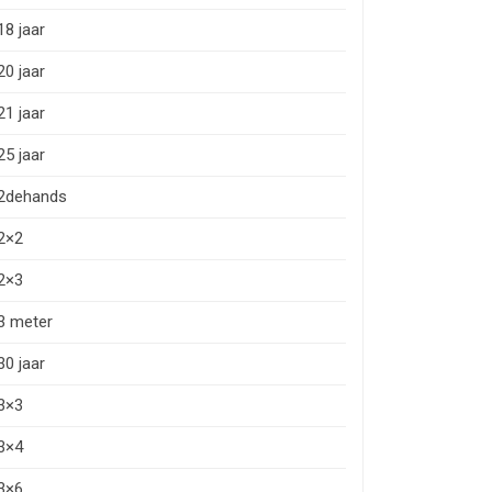
18 jaar
20 jaar
21 jaar
25 jaar
2dehands
2×2
2×3
3 meter
30 jaar
3×3
3×4
3×6