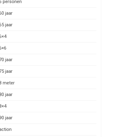
6 personen
60 jaar
65 jaar
6×4
6×6
70 jaar
75 jaar
8 meter
80 jaar
8×4
90 jaar
action