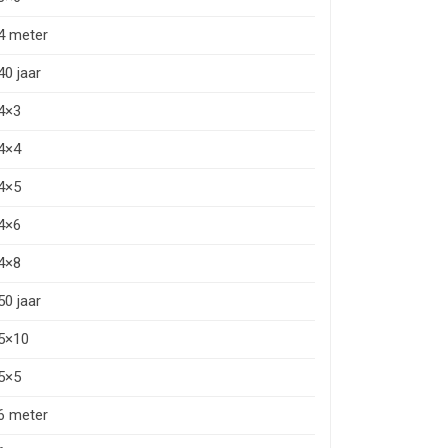
4 meter
40 jaar
4×3
4×4
4×5
4×6
4×8
50 jaar
5×10
5×5
6 meter