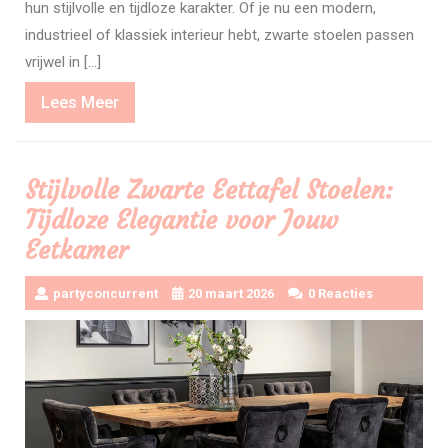
hun stijlvolle en tijdloze karakter. Of je nu een modern,
industrieel of klassiek interieur hebt, zwarte stoelen passen
vrijwel in […]
Lees
Lees Meer
Meer
Stijlvolle Zwarte Eettafel Stoelen:
Tijdloze Elegantie voor Jouw
Eetkamer
partyconcurrent
20 maart 2026
0 Reacties