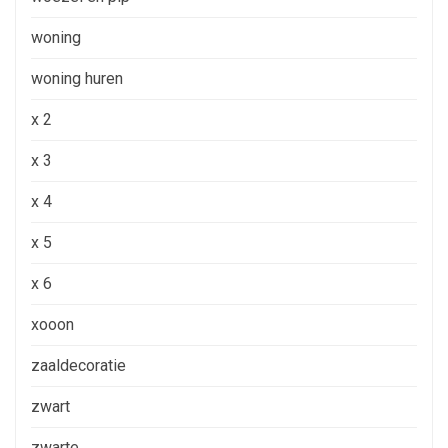
woning
woning huren
x 2
x 3
x 4
x 5
x 6
xooon
zaaldecoratie
zwart
zwarte