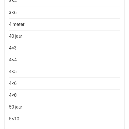
3×4
3×6
4 meter
40 jaar
4×3
4×4
4×5
4×6
4×8
50 jaar
5×10