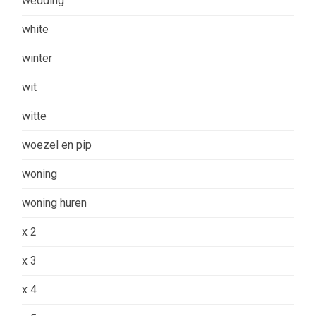
wedding
white
winter
wit
witte
woezel en pip
woning
woning huren
x 2
x 3
x 4