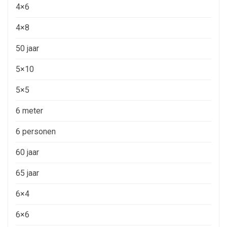
4×6
4×8
50 jaar
5×10
5×5
6 meter
6 personen
60 jaar
65 jaar
6×4
6×6