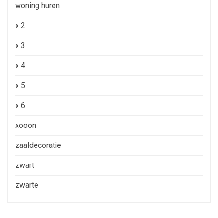
woning huren
x 2
x 3
x 4
x 5
x 6
xooon
zaaldecoratie
zwart
zwarte