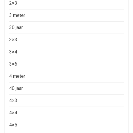
2×3
3 meter
30 jaar
3×3
3×4
3×6
4 meter
40 jaar
4×3
4×4
4×5