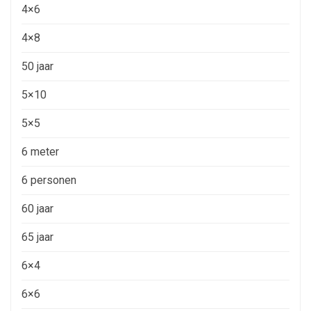
4×6
4×8
50 jaar
5×10
5×5
6 meter
6 personen
60 jaar
65 jaar
6×4
6×6