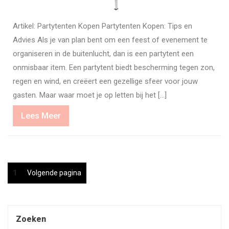
Artikel: Partytenten Kopen Partytenten Kopen: Tips en
Advies Als je van plan bent om een feest of evenement te
organiseren in de buitenlucht, dan is een partytent een
onmisbaar item. Een partytent biedt bescherming tegen zon,
regen en wind, en creëert een gezellige sfeer voor jouw
gasten. Maar waar moet je op letten bij het […]
Lees
Lees Meer
Meer
Berichten
Pagina
1
Volgende pagina
paginering
Zoeken