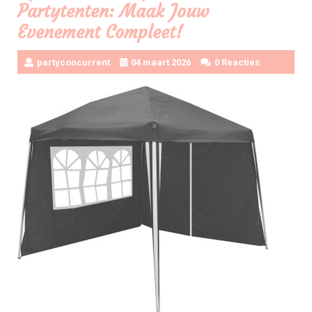
Partytenten: Maak Jouw
Evenement Compleet!
partyconcurrent
04 maart 2026
0 Reacties