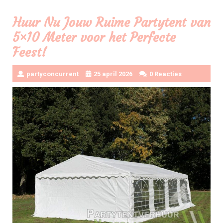
Huur Nu Jouw Ruime Partytent van
5×10 Meter voor het Perfecte
Feest!
partyconcurrent
25 april 2026
0 Reacties