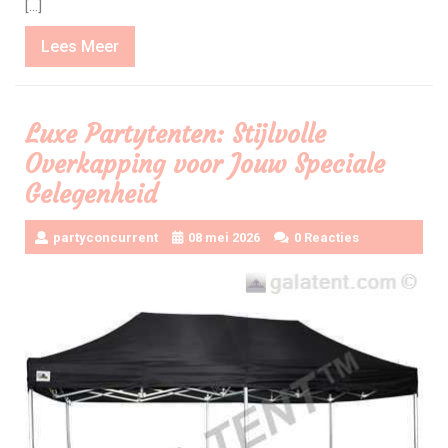
[…]
Lees
Lees Meer
Meer
Luxe Partytenten: Stijlvolle
Overkapping voor Jouw Speciale
Gelegenheid
partyconcurrent
08 mei 2026
0 Reacties