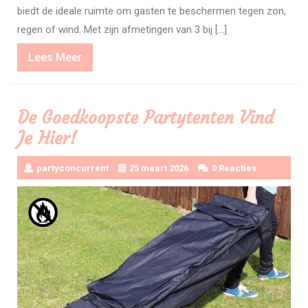
biedt de ideale ruimte om gasten te beschermen tegen zon,
regen of wind. Met zijn afmetingen van 3 bij […]
Lees
Lees Meer
Meer
De Goedkoopste Partytenten Vind
Je Hier!
partyconcurrent
25 maart 2026
0 Reacties