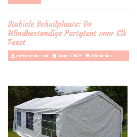
Meer
Stabiele Schuilplaats: De
Windbestendige Partytent voor Elk
Feest
partyconcurrent
30 april 2026
0 Reacties