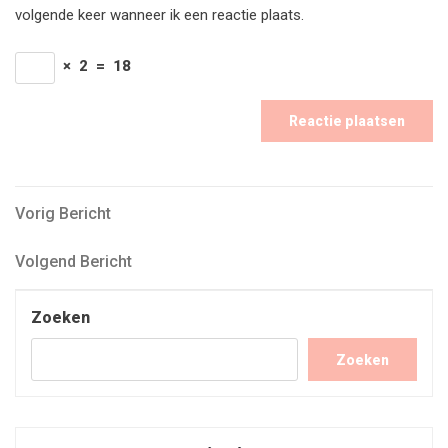
volgende keer wanneer ik een reactie plaats.
×
2
=
18
Bericht
Vorig
Vorig Bericht
Bericht
navigatie
Volgend
Volgend Bericht
Bericht
Zoeken
Zoeken