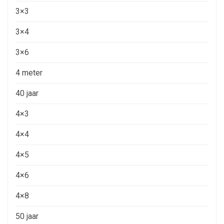
3×3
3×4
3×6
4 meter
40 jaar
4×3
4×4
4×5
4×6
4×8
50 jaar