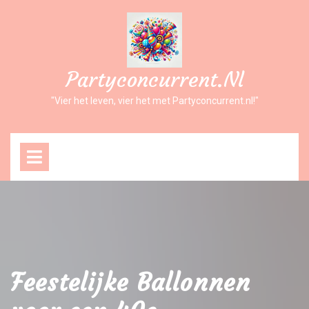
Ga
naar
inhoud
Partyconcurrent.nl
"Vier het leven, vier het met Partyconcurrent.nl!"
Open
Menu
Feestelijke Ballonnen