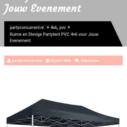
Jouw Evenement
»
,
»
partyconcurrent.nl
4x6
pvc
Ruime en Stevige Partytent PVC 4×6 voor Jouw
Evenement
partyconcurrent
03 juni 2026
0 Reacties