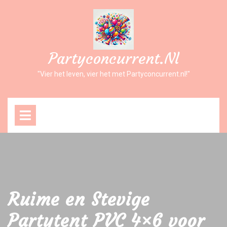
Ga
naar
inhoud
Partyconcurrent.nl
"Vier het leven, vier het met Partyconcurrent.nl!"
Open
Menu
Ruime en Stevige
Partytent PVC 4×6 voor