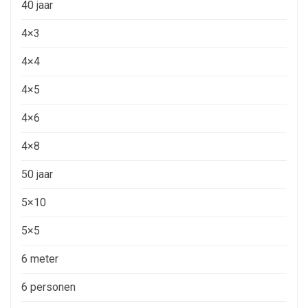
40 jaar
4×3
4×4
4×5
4×6
4×8
50 jaar
5×10
5×5
6 meter
6 personen