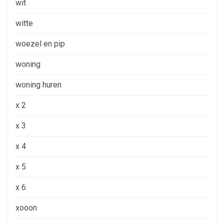
wit
witte
woezel en pip
woning
woning huren
x 2
x 3
x 4
x 5
x 6
xooon