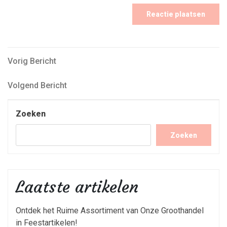
Bericht
Vorig
Vorig Bericht
Bericht
navigatie
Volgend
Volgend Bericht
Bericht
Zoeken
Zoeken
Laatste artikelen
Ontdek het Ruime Assortiment van Onze Groothandel
in Feestartikelen!