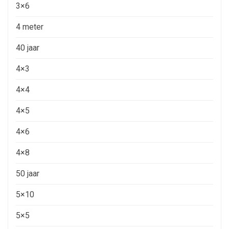
3×6
4 meter
40 jaar
4×3
4×4
4×5
4×6
4×8
50 jaar
5×10
5×5