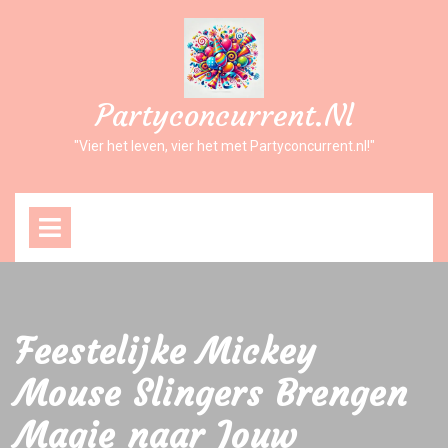
Ga
naar
inhoud
Partyconcurrent.nl
"Vier het leven, vier het met Partyconcurrent.nl!"
Open
Menu
Feestelijke Mickey
Mouse Slingers Brengen
Magie naar Jouw