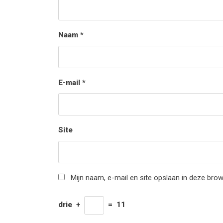
Naam
*
E-mail
*
Site
Mijn naam, e-mail en site opslaan in deze brow
drie
+
=
11