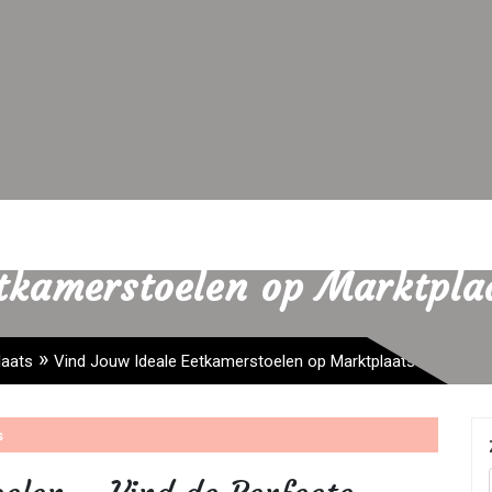
etkamerstoelen op Marktpla
»
laats
Vind Jouw Ideale Eetkamerstoelen op Marktplaats
s