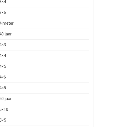
3×4
3×6
4 meter
40 jaar
4×3
4×4
4×5
4×6
4×8
50 jaar
5×10
5×5