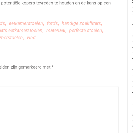
m potentiële kopers tevreden te houden en de kans op een
o's
,
eetkamerstoelen
,
foto's
,
handige zoekfilters
,
aats eetkamerstoelen
,
materiaal
,
perfecte stoelen
,
merstoelen
,
vind
velden zijn gemarkeerd met
*