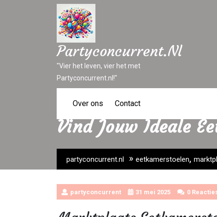
Ga
naar
inhoud
Partyconcurrent.nl
"Vier het leven, vier het met
Partyconcurrent.nl!"
Over ons
Contact
Vind Jouw Ideale E
»
,
partyconcurrent.nl
eetkamerstoelen
marktp
partyconcurrent
31 mei 2025
0 Reactie