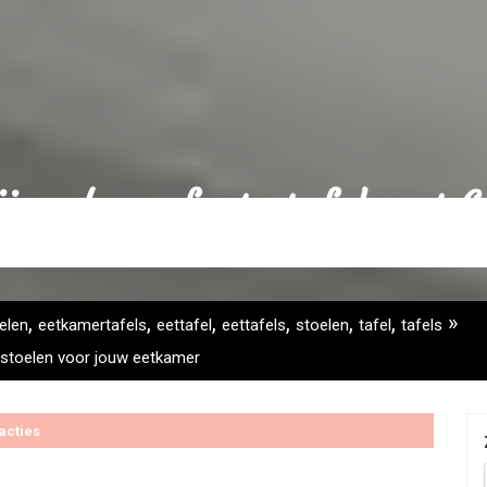
ijn: de perfecte tafel met 6
,
,
,
,
,
,
»
elen
eetkamertafels
eettafel
eettafels
stoelen
tafel
tafels
6 stoelen voor jouw eetkamer
acties