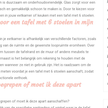
g en is duurzaam en onderhoudsvriendelijk. Glas zorgt voor een
ktisch en gemakkelijk schoon te maken is. Door te kiezen voor
ëren in jouw eetkamer of keuken met een tafel met 6 stoelen.
oor een tafel met 6 stoelen in mijn
n je eetkamer is afhankelijk van verschillende factoren, zoals
ling van de ruimte en de gewenste loopruimte eromheen. Over
m tussen de tafelrand en de muur of andere meubels te
arnaast is het belangrijk om rekening te houden met de
n wanneer ze niet in gebruik zijn. Het is raadzaam om de
e meten voordat je een tafel met 6 stoelen aanschaft, zodat
nctionele eethoek.
nbegrepen of moet ik deze apart
nbegrepen of moet ik deze apart aanschaffen?
jk van de specifieke aanbieding of winkel waar je de tafel