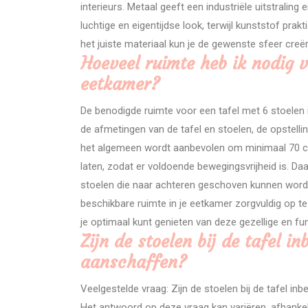
interieurs. Metaal geeft een industriële uitstralin
luchtige en eigentijdse look, terwijl kunststof pra
het juiste materiaal kun je de gewenste sfeer cre
Hoeveel ruimte heb ik nodig v
eetkamer?
De benodigde ruimte voor een tafel met 6 stoelen i
de afmetingen van de tafel en stoelen, de opstel
het algemeen wordt aanbevolen om minimaal 70 c
laten, zodat er voldoende bewegingsvrijheid is. Da
stoelen die naar achteren geschoven kunnen worde
beschikbare ruimte in je eetkamer zorgvuldig op t
je optimaal kunt genieten van deze gezellige en fu
Zijn de stoelen bij de tafel i
aanschaffen?
Veelgestelde vraag: Zijn de stoelen bij de tafel i
Het antwoord op deze vraag kan variëren, afhankeli