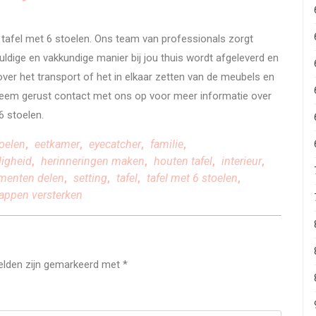
 tafel met 6 stoelen. Ons team van professionals zorgt
dige en vakkundige manier bij jou thuis wordt afgeleverd en
er het transport of het in elkaar zetten van de meubels en
Neem gerust contact met ons op voor meer informatie over
 stoelen.
oelen
,
eetkamer
,
eyecatcher
,
familie
,
ligheid
,
herinneringen maken
,
houten tafel
,
interieur
,
enten delen
,
setting
,
tafel
,
tafel met 6 stoelen
,
appen versterken
velden zijn gemarkeerd met
*