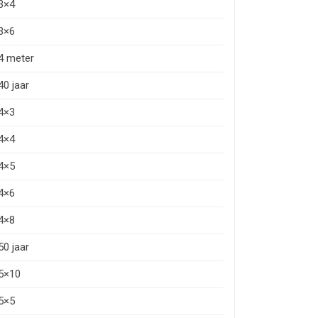
3×4
3×6
4 meter
40 jaar
4×3
4×4
4×5
4×6
4×8
50 jaar
5×10
5×5