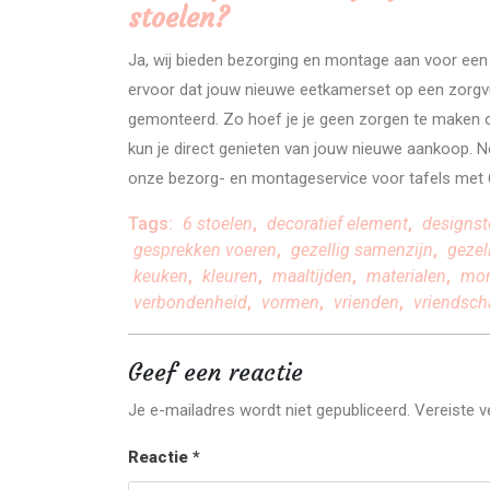
stoelen?
Ja, wij bieden bezorging en montage aan voor een
ervoor dat jouw nieuwe eetkamerset op een zorgvul
gemonteerd. Zo hoef je je geen zorgen te maken ov
kun je direct genieten van jouw nieuwe aankoop. 
onze bezorg- en montageservice voor tafels met 6
Tags:
6 stoelen
,
decoratief element
,
designst
gesprekken voeren
,
gezellig samenzijn
,
gezel
keuken
,
kleuren
,
maaltijden
,
materialen
,
mom
verbondenheid
,
vormen
,
vrienden
,
vriendsch
Geef een reactie
Je e-mailadres wordt niet gepubliceerd.
Vereiste 
Reactie
*