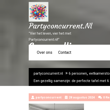
Ga
naar
inhoud
Partyconcurrent.nl
"Vier het leven, vier het met
Partyconcurrent.nl!"
Een gezellig samenz
Over ons
Contact
eetkamer
»
,
partyconcurrent.nl
6 personen
eetkamersto
Een gezellig samenzijn: de perfecte tafel met 
partyconcurrent
28 augustus 2024
0 Re