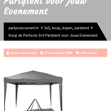
Partytent voor Jouw
Evenement
»
,
,
,
»
partyconcurrent.nl
3x3
koop
kopen
partytent
Koop de Perfecte 3×3 Partytent voor Jouw Evenement
partyconcurrent
27 december 2025
0 Reacties