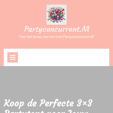
Ga
naar
inhoud
Partyconcurrent.nl
"Vier het leven, vier het met Partyconcurrent.nl!"
Open
Menu
Koop de Perfecte 3×3