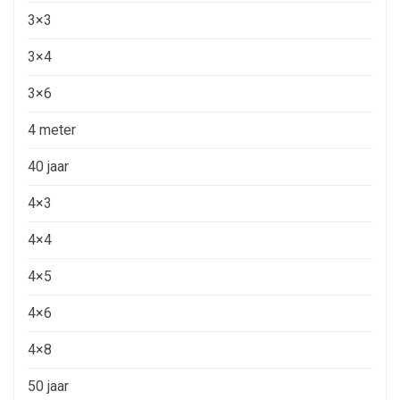
3×3
3×4
3×6
4 meter
40 jaar
4×3
4×4
4×5
4×6
4×8
50 jaar