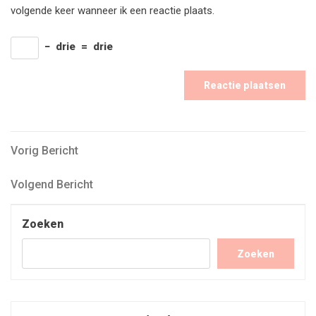
volgende keer wanneer ik een reactie plaats.
−
drie
=
drie
Bericht
Vorig
Vorig Bericht
Bericht
navigatie
Volgend
Volgend Bericht
Bericht
Zoeken
Zoeken