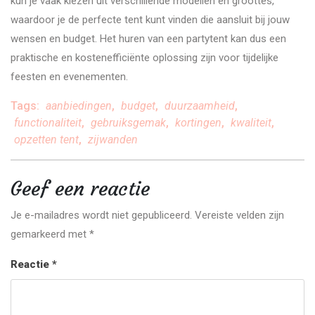
kun je vaak kiezen uit verschillende modellen en groottes,
waardoor je de perfecte tent kunt vinden die aansluit bij jouw
wensen en budget. Het huren van een partytent kan dus een
praktische en kostenefficiënte oplossing zijn voor tijdelijke
feesten en evenementen.
Tags:
aanbiedingen
,
budget
,
duurzaamheid
,
functionaliteit
,
gebruiksgemak
,
kortingen
,
kwaliteit
,
opzetten tent
,
zijwanden
Geef een reactie
Je e-mailadres wordt niet gepubliceerd.
Vereiste velden zijn
gemarkeerd met
*
Reactie
*