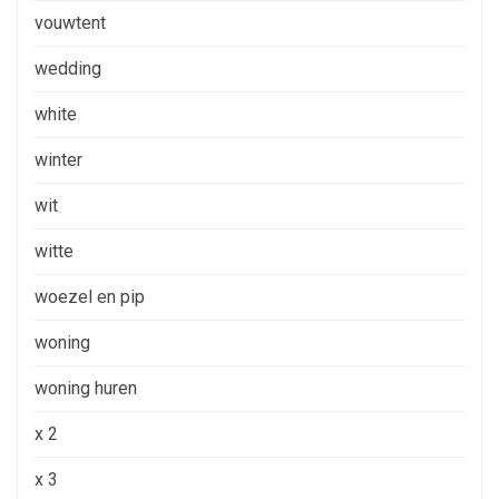
vouwtent
wedding
white
winter
wit
witte
woezel en pip
woning
woning huren
x 2
x 3