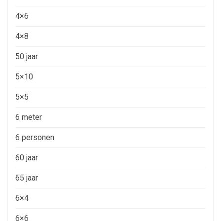
4×6
4×8
50 jaar
5×10
5×5
6 meter
6 personen
60 jaar
65 jaar
6×4
6×6