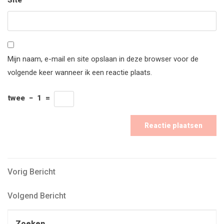
Site
Mijn naam, e-mail en site opslaan in deze browser voor de
volgende keer wanneer ik een reactie plaats.
twee
−
1
=
Bericht
Vorig
Vorig Bericht
Bericht
navigatie
Volgend
Volgend Bericht
Bericht
Zoeken