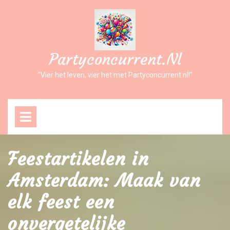
Ga
naar
inhoud
Partyconcurrent.nl
"Vier het leven, vier het met Partyconcurrent.nl!"
Open
Menu
Feestartikelen in
Amsterdam: Maak van
elk feest een
onvergetelijke