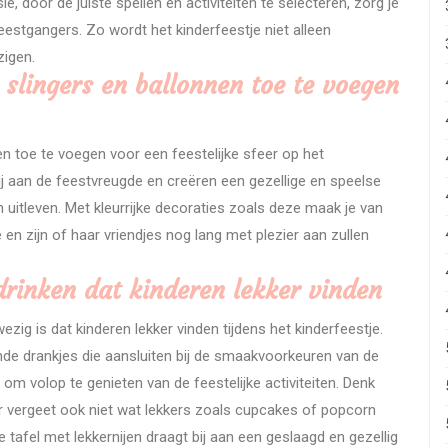
, door de juiste spellen en activiteiten te selecteren, zorg je
eestgangers. Zo wordt het kinderfeestje niet alleen
zigen.
 slingers en ballonnen toe te voegen
n toe te voegen voor een feestelijke sfeer op het
bij aan de feestvreugde en creëren een gezellige en speelse
uitleven. Met kleurrijke decoraties zoals deze maak je van
 en zijn of haar vriendjes nog lang met plezier aan zullen
drinken dat kinderen lekker vinden
zig is dat kinderen lekker vinden tijdens het kinderfeestje.
ende drankjes die aansluiten bij de smaakvoorkeuren van de
 om volop te genieten van de feestelijke activiteiten. Denk
r vergeet ook niet wat lekkers zoals cupcakes of popcorn
tafel met lekkernijen draagt bij aan een geslaagd en gezellig