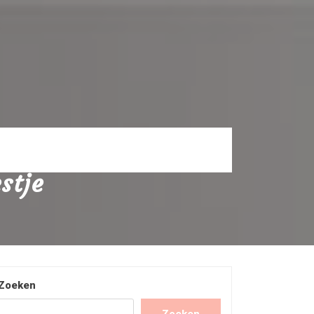
stje
Zoeken