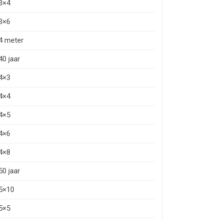
3×4
3×6
4 meter
40 jaar
4×3
4×4
4×5
4×6
4×8
50 jaar
5×10
5×5