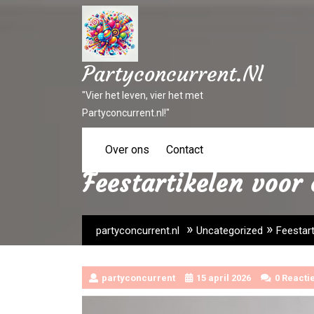
Ga
naar
inhoud
Partyconcurrent.nl
"Vier het leven, vier het met
Partyconcurrent.nl!"
Over ons
Contact
Feestartikelen voor 
»
»
partyconcurrent.nl
Uncategorized
Feestart
partyconcurrent
15 april 2026
0 Reacti