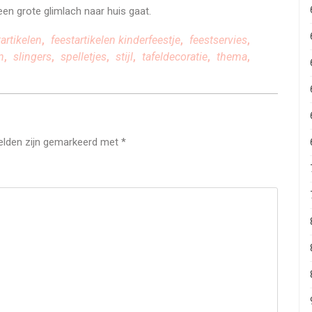
een grote glimlach naar huis gaat.
tartikelen
,
feestartikelen kinderfeestje
,
feestservies
,
n
,
slingers
,
spelletjes
,
stijl
,
tafeldecoratie
,
thema
,
velden zijn gemarkeerd met
*