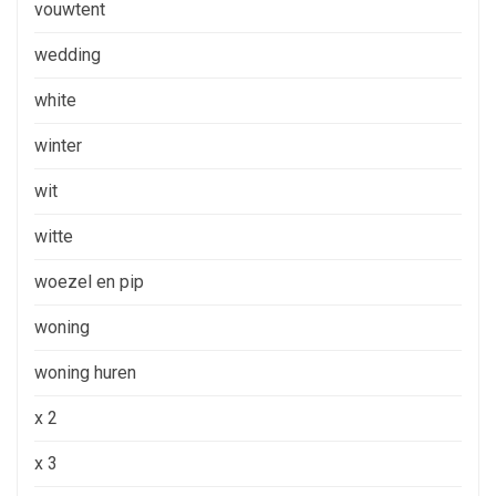
vouwtent
wedding
white
winter
wit
witte
woezel en pip
woning
woning huren
x 2
x 3