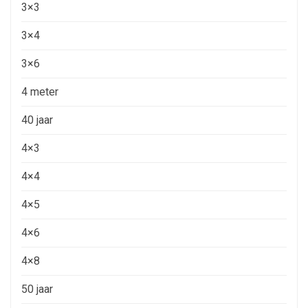
3×3
3×4
3×6
4 meter
40 jaar
4×3
4×4
4×5
4×6
4×8
50 jaar