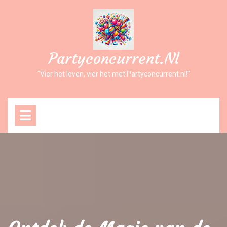
Ga
naar
inhoud
Partyconcurrent.nl
"Vier het leven, vier het met Partyconcurrent.nl!"
Open
Menu