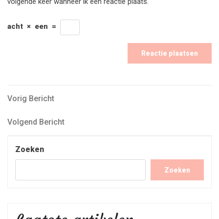
volgende keer wanneer ik een reactie plaats.
acht
×
een
=
Bericht
Vorig
Vorig Bericht
Bericht
navigatie
Volgend
Volgend Bericht
Bericht
Zoeken
Zoeken