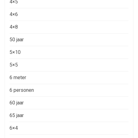
4×5
4×6
4×8
50 jaar
5×10
5×5
6 meter
6 personen
60 jaar
65 jaar
6×4