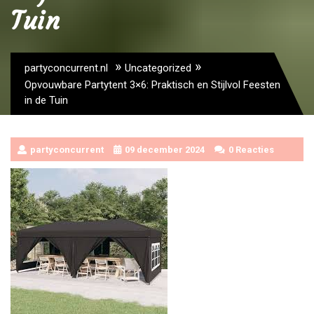
Tuin
»
»
partyconcurrent.nl
Uncategorized
Opvouwbare Partytent 3×6: Praktisch en Stijlvol Feesten
in de Tuin
partyconcurrent
09 december 2024
0 Reacties