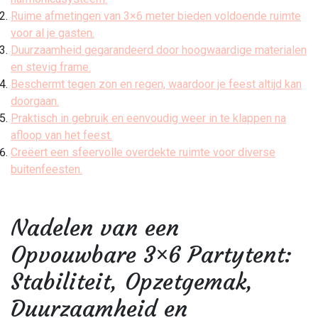
Ruime afmetingen van 3×6 meter bieden voldoende ruimte
voor al je gasten.
Duurzaamheid gegarandeerd door hoogwaardige materialen
en stevig frame.
Beschermt tegen zon en regen, waardoor je feest altijd kan
doorgaan.
Praktisch in gebruik en eenvoudig weer in te klappen na
afloop van het feest.
Creëert een sfeervolle overdekte ruimte voor diverse
buitenfeesten.
Nadelen van een
Opvouwbare 3×6 Partytent:
Stabiliteit, Opzetgemak,
Duurzaamheid en