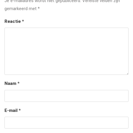
Je e-mailadres wordt niet gepubliceerd.
Vereiste velden zijn
gemarkeerd met
*
Reactie
*
Naam
*
E-mail
*