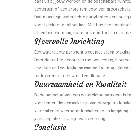
aansluit bij jouw wensen en de beschikbare ruimte.
achtertuin of een grote tent voor een grootschalig
Daarnaast zijn waterdichte partytenten eenvoudig o
voor tijdelijke feestlocaties. Met handige construc
alleen bescherming, maar ook comfort en gemak v
Sfeervolle Inrichting
Een waterdichte partytent biedt niet alleen praktis
Door de tent te decoreren met verlichting, bloem
gezellige en feestelijke ambiance. De mogelijkheden
omtoveren tot een ware feestlocatie.
Duurzaamheid en Kwaliteit
Bij de aanschaf van een waterdichte partytent is he
voor tenten die gemaakt zijn van stevige materiale
verschillende weersomstandigheden en langdurig g
jarenlang plezier van jouw investering.
Conclusie