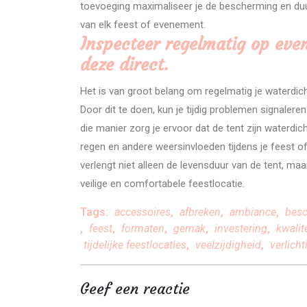
toevoeging maximaliseer je de bescherming en duu
van elk feest of evenement.
Inspecteer regelmatig op eve
deze direct.
Het is van groot belang om regelmatig je waterdic
Door dit te doen, kun je tijdig problemen signaler
die manier zorg je ervoor dat de tent zijn waterdi
regen en andere weersinvloeden tijdens je feest 
verlengt niet alleen de levensduur van de tent, maa
veilige en comfortabele feestlocatie.
Tags:
accessoires
,
afbreken
,
ambiance
,
bes
,
feest
,
formaten
,
gemak
,
investering
,
kwalit
tijdelijke feestlocaties
,
veelzijdigheid
,
verlicht
Geef een reactie