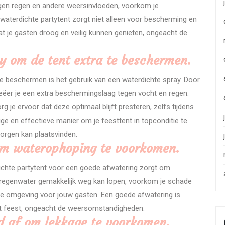
tegen regen en andere weersinvloeden, voorkom je
n waterdichte partytent zorgt niet alleen voor bescherming en
 je gasten droog en veilig kunnen genieten, ongeacht de
y om de tent extra te beschermen.
 te beschermen is het gebruik van een waterdichte spray. Door
reëer je een extra beschermingslaag tegen vocht en regen.
g je ervoor dat deze optimaal blijft presteren, zelfs tijdens
e en effectieve manier om je feesttent in topconditie te
orgen kan plaatsvinden.
om waterophoping te voorkomen.
dichte partytent voor een goede afwatering zorgt om
regenwater gemakkelijk weg kan lopen, voorkom je schade
ge omgeving voor jouw gasten. Een goede afwatering is
et feest, ongeacht de weersomstandigheden.
ed af om lekkage te voorkomen.